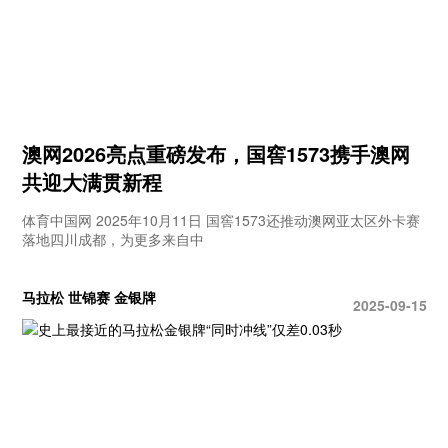
澳网2026亮点重磅发布，国窖1573携手澳网
共迎大满贯新程
体育中国网 2025年10月11日 国窖1573还推动澳网亚太区外卡赛
落地四川成都，为更多来自中
马拉松 世锦赛 金银牌
2025-09-15