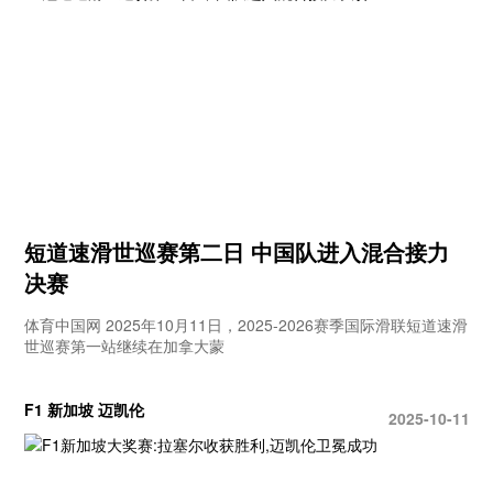
短道速滑世巡赛第二日 中国队进入混合接力
决赛
体育中国网 2025年10月11日，2025-2026赛季国际滑联短道速滑
世巡赛第一站继续在加拿大蒙
F1 新加坡 迈凯伦
2025-10-11