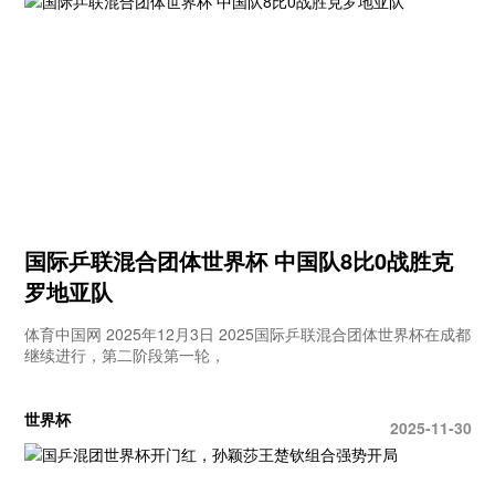
国际乒联混合团体世界杯 中国队8比0战胜克
罗地亚队
体育中国网 2025年12月3日 2025国际乒联混合团体世界杯在成都
继续进行，第二阶段第一轮，
世界杯
2025-11-30