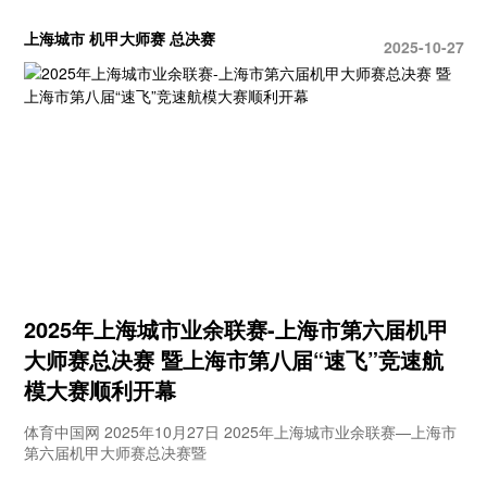
上海城市 机甲大师赛 总决赛
2025-10-27
2025年上海城市业余联赛-上海市第六届机甲
大师赛总决赛 暨上海市第八届“速飞”竞速航
模大赛顺利开幕
体育中国网 2025年10月27日 2025年上海城市业余联赛—上海市
第六届机甲大师赛总决赛暨