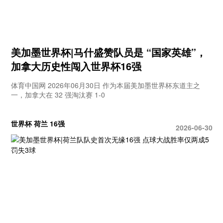
美加墨世界杯|马什盛赞队员是 “国家英雄”，
加拿大历史性闯入世界杯16强
体育中国网 2026年06月30日 作为本届美加墨世界杯东道主之
一，加拿大在 32 强淘汰赛 1-0
世界杯 荷兰 16强
2026-06-30