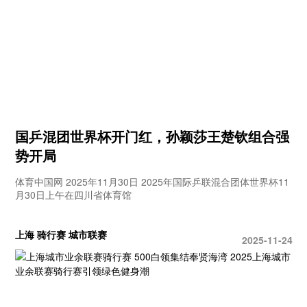
国乒混团世界杯开门红，孙颖莎王楚钦组合强
势开局
体育中国网 2025年11月30日 2025年国际乒联混合团体世界杯11
月30日上午在四川省体育馆
上海 骑行赛 城市联赛
2025-11-24