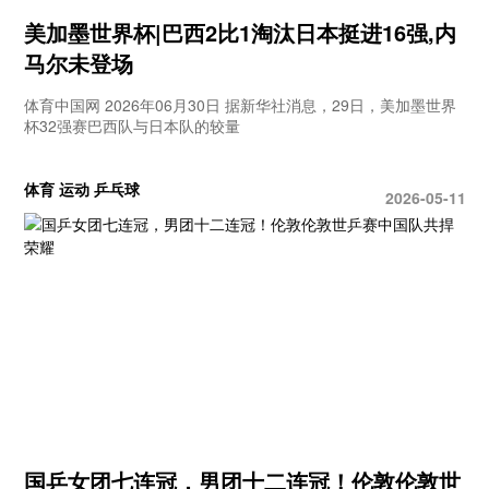
美加墨世界杯|巴西2比1淘汰日本挺进16强,内
马尔未登场
体育中国网 2026年06月30日 据新华社消息，29日，美加墨世界
杯32强赛巴西队与日本队的较量
体育 运动 乒乓球
2026-05-11
国乒女团七连冠，男团十二连冠！伦敦伦敦世