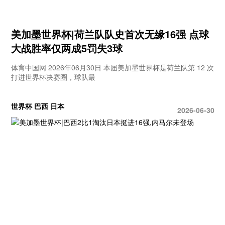
美加墨世界杯|荷兰队队史首次无缘16强 点球
大战胜率仅两成5罚失3球
体育中国网 2026年06月30日 本届美加墨世界杯是荷兰队第 12 次
打进世界杯决赛圈，球队最
世界杯 巴西 日本
2026-06-30